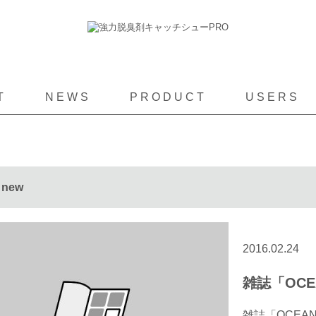
T
NEWS
PRODUCT
USERS
 new
2016.02.24
雑誌「OC
雑誌「OCEA